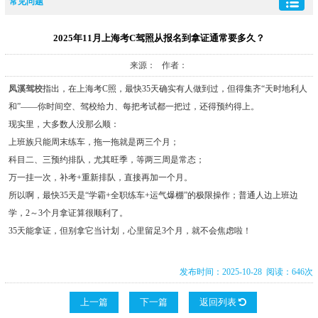
常见问题
2025年11月上海考C驾照从报名到拿证通常要多久？
来源： 作者：
凤溪驾校
指出，在上海考C照，最快35天确实有人做到过，但得集齐“天时地利人
和”——你时间空、驾校给力、每把考试都一把过，还得预约得上。
现实里，大多数人没那么顺：
上班族只能周末练车，拖一拖就是两三个月；
科目二、三预约排队，尤其旺季，等两三周是常态；
万一挂一次，补考+重新排队，直接再加一个月。
所以啊，最快35天是“学霸+全职练车+运气爆棚”的极限操作；普通人边上班边
学，2～3个月拿证算很顺利了。
35天能拿证，但别拿它当计划，心里留足3个月，就不会焦虑啦！
发布时间：2025-10-28 阅读：646次
上一篇
下一篇
返回列表