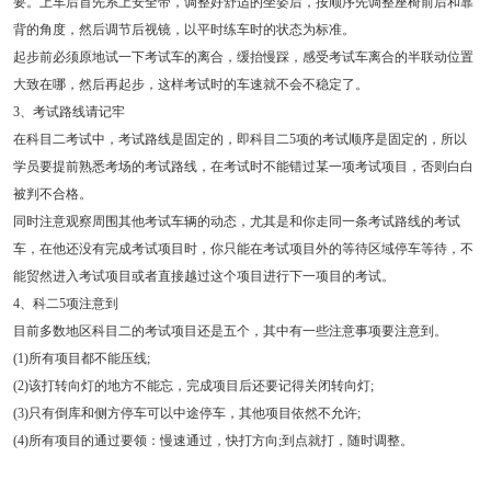
要。上车后首先系上安全带，调整好舒适的坐姿后，按顺序先调整座椅前后和靠
背的角度，然后调节后视镜，以平时练车时的状态为标准。
起步前必须原地试一下考试车的离合，缓抬慢踩，感受考试车离合的半联动位置
大致在哪，然后再起步，这样考试时的车速就不会不稳定了。
3、考试路线请记牢
在科目二考试中，考试路线是固定的，即科目二5项的考试顺序是固定的，所以
学员要提前熟悉考场的考试路线，在考试时不能错过某一项考试项目，否则白白
被判不合格。
同时注意观察周围其他考试车辆的动态，尤其是和你走同一条考试路线的考试
车，在他还没有完成考试项目时，你只能在考试项目外的等待区域停车等待，不
能贸然进入考试项目或者直接越过这个项目进行下一项目的考试。
4、科二5项注意到
目前多数地区科目二的考试项目还是五个，其中有一些注意事项要注意到。
(1)所有项目都不能压线;
(2)该打转向灯的地方不能忘，完成项目后还要记得关闭转向灯;
(3)只有倒库和侧方停车可以中途停车，其他项目依然不允许;
(4)所有项目的通过要领：慢速通过，快打方向;到点就打，随时调整。