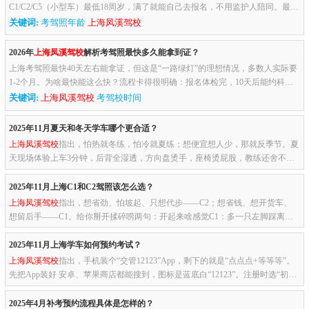
C1/C2/C5（小型车）最低18周岁，满了就能自己去报名，不用监护人陪同。最高
年龄没硬上限。70岁以上也能考，但得先过“三力测试”（记忆力、...
关键词:
考驾照年龄
上海凤溪驾校
2026年
上海凤溪驾校
解析考驾照最快多久能拿到证？
上海考驾照最快40天左右能拿证，但这是“一路绿灯”的理想情况，多数人实际要
1-2个月。为啥最快能这么快？流程卡得很明确：报名体检完，10天后能约科目
一，科目一过了10天可约科目二。科目一和科目三有硬性间隔：C2自...
关键词:
上海凤溪驾校
考驾校时间
2025年11月夏天和冬天学车哪个更合适？
上海凤溪驾校
指出，怕热就冬练，怕冷就夏练；想便宜想人少，那就反季节。夏
天现场体验上车3分钟，后背全湿透，方向盘烫手，座椅烫屁股，教练还舍不得
开空调（说是怕油钱）。好处：天亮得早，可约6点场，练完还能赶去...
2025年11月上海C1和C2驾照该怎么选？
上海凤溪驾校
指出，想省劲、怕坡起、只想代步——C2；想省钱、想开货车、
想留后手——C1。给你掰开揉碎唠两句：开起来啥感觉C1：多一只左脚踩离
合，红绿灯、坡道、掉头，手脚一起忙，堵车半小时小腿酸成面条。C2：只...
2025年11月上海学车如何预约考试？
上海凤溪驾校
指出，手机装个“交管12123”App，剩下的就是“点点点+等等等”。
先把App装好 安卓、苹果商店都能搜到，图标是蓝底白“12123”。注册时选“初次
申领”，手机号一定跟驾校留的一样，不然收不到验证码。信...
2025年4月补考预约流程具体是怎样的？