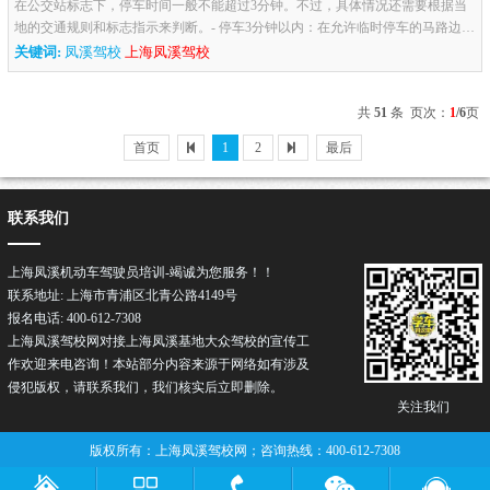
在公交站标志下，停车时间一般不能超过3分钟。不过，具体情况还需要根据当
地的交通规则和标志指示来判断。- 停车3分钟以内：在允许临时停车的马路边，
停车3分钟以内让乘客上下车，一般不会有问题，但驾驶员不能离开机...
关键词:
凤溪驾校
上海凤溪驾校
共
51
条 页次：
1
/6
页
首页
1
2
最后
联系我们
上海凤溪机动车驾驶员培训-竭诚为您服务！！
联系地址: 上海市青浦区北青公路4149号
报名电话: 400-612-7308
上海凤溪驾校网对接上海凤溪基地大众驾校的宣传工
作欢迎来电咨询！本站部分内容来源于网络如有涉及
侵犯版权，请联系我们，我们核实后立即删除。
关注我们
版权所有：上海凤溪驾校网；咨询热线：400-612-7308