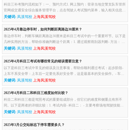
科目三补考预约流程如下：一、预约方式1. 网上预约：登录当地交警支队车管所
官网或交通安全综合服务管理平台，点击驾驶人考试预约菜单，输入相关信息进
行预约。2. 手机APP预约：下载“交管12123”APP，注册登录后，依...
关键词:
凤溪驾校
上海凤溪驾校
2025年4月靠边停车时，如何判断距离路边30厘米？
靠边停车时，判断车辆距离路边30厘米是科目三考试中的一个重要环节。以下是
几种实用的方法，帮助你准确判断这个距离：1. 通过观察雨刮器判断- 方法： 当
车辆的雨刮器凸起部分与路边线重合时，车辆距离路边大约30厘米...
关键词:
凤溪驾校
上海凤溪驾校
2025年4月科目三考试有哪些常见的错误需要注意？
以下是科目三考试中常见的错误及注意事项，帮助你顺利通过考试：起步阶段-
上车不系安全带：上车后一定要先系好安全带，这是最基本的安全操作。- 车门
未关闭：检查车门是否关好，确保行车安全。- 起步操作不规范：按...
关键词:
凤溪驾校
上海凤溪驾校
2025年4月科目二和科目三难度如何比较？
科目二和科目三都是驾照考试的重要组成部分，但它们的难度和侧重点有所不
同。以下是两者的详细比较：1. 考试内容- 科目二： - 主要考察场地驾驶技能，
包括倒车入库、坡道定点停车与起步、侧方停车、曲线行驶、直角转...
关键词:
凤溪驾校
上海凤溪驾校
2025年3月公交站标志下停车需要多久？